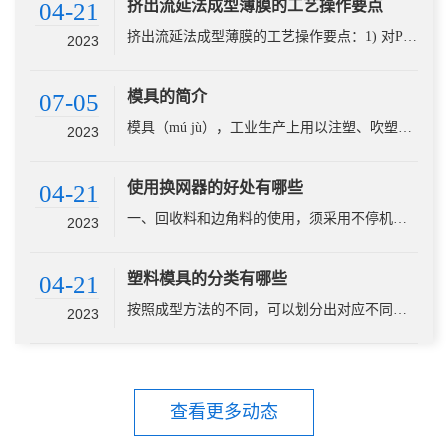
挤出流延法成型薄膜的工艺操作要点
04-21
挤出流延法成型薄膜的工艺操作要点：1) 对PP、PE和PA6树脂采用挤出流延法成型薄膜时，塑化工艺温度的控制应是从机筒的加料段开始逐渐升高。成型模具体上的温度应是两端部位高于中间部位。但要注意熔料温度···
2023
模具的简介
07-05
模具（mú jù），工业生产上用以注塑、吹塑、挤出、压铸或锻压成型、冶炼、冲压等方法得到所需产品的各种模子和工具。 简而言之，模具是用来制作成型物品的工具，这种工具由各种零件构成，不同的模具由不同的零···
2023
使用换网器的好处有哪些
04-21
一、回收料和边角料的使用，须采用不停机换网器，才能以大限度的扩大产能，降低成本，提高 效率，增加效益，使利润大化，不停机换网器是很好的选择。 二、全新料的生产采用换网器，可以增加熔体的塑化性和均质性，···
2023
塑料模具的分类有哪些
04-21
按照成型方法的不同，可以划分出对应不同工艺要求的塑料加工模具类型，主要有注射成型模具、挤出成型模具、吸塑成型模具、高发泡聚苯乙烯成型模具等。塑料模具1、塑料注射（塑）模具它主要是热塑性塑料件产品生产中···
2023
查看更多动态