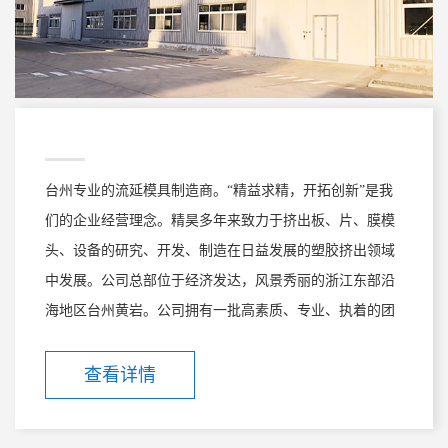
台州专业的流延模具制造商。“精益求精，开拓创新”是我
们的企业经营理念。精昊多年来致力于挤出板、片、膜模
头、设备的研究、开发、制造在日益发展的塑胶挤出领域
中发展。公司总部位于经济发达，风景秀丽的浙江东部沿
海地区台州黄岩。公司拥有一批高素质、专业、执着的团
队，充分利用现代CAD/CAM设计，以及全面电脑数控加工
中心的综合能力，制造高品质的各种挤出模头，挤出板、
查看详情
片、膜一整套设备。“追求品质，永无止境”是精昊的厂
训。在精昊，苛刻的质量检测机制深入到生产的每一个环