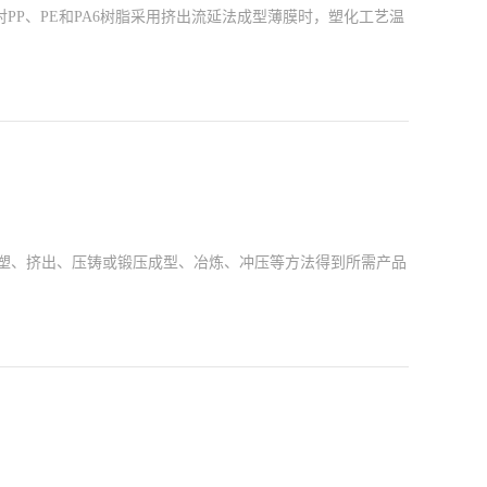
对PP、PE和PA6树脂采用挤出流延法成型薄膜时，塑化工艺温
高。成型模具体上的温度应是两端部位高于中间部位。但要注
、吹塑、挤出、压铸或锻压成型、冶炼、冲压等方法得到所需产品
用来制作成型物品的工具，这种工具由各种零件构成，不同的模