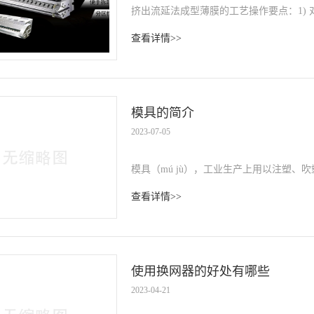
挤出流延法成型薄膜的工艺操作要点：1) 
度的控制应是从机筒的加料段开始逐渐升
查看详情>>
意熔料温度···
模具的简介
2023-07-05
模具（mú jù），工业生产上用以注塑
的各种模子和工具。 简而言之，模具是
查看详情>>
具由不同的零···
使用换网器的好处有哪些
2023-04-21