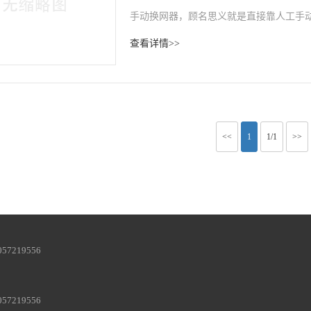
手动换网器，顾名思义就是直接靠人工手
点，但其不足也很明显：换网速度慢，一
查看详情>>
般在100mm以下。 ···
<<
1
1/1
>>
57219556
57219556