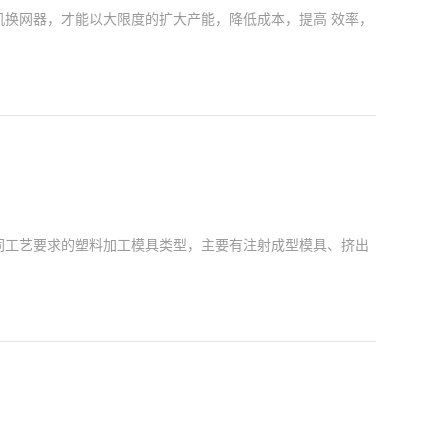
机换网器，才能以大限度的扩大产能，降低成本，提高 效率，
很好的选择。 二、全新料的生产采用换网器，可以增加熔体的
同工艺要求的塑料加工模具类型，主要有注射成型模具、挤出
烯成型模具等。塑料模具1、塑料注射（塑）模具它主要是热塑