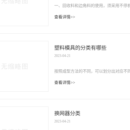
一、回收料和边角料的使用，须采用不停
增加效益，使利润大化，不停机换网器是
查看详情>>
塑化性和均质性，···
塑料模具的分类有哪些
2023-04-21
按照成型方法的不同，可以划分出对应不
成型模具、吸塑成型模具、高发泡聚苯乙
查看详情>>
性塑料件产品生产中···
换网器分类
2023-04-21