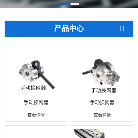
产品中心
手动换网器
手动换网器
查看详情
查看详情